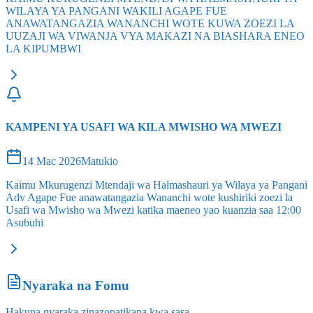
WILAYA YA PANGANI WAKILI AGAPE FUE
ANAWATANGAZIA WANANCHI WOTE KUWA ZOEZI LA
UUZAJI WA VIWANJA VYA MAKAZI NA BIASHARA ENEO
LA KIPUMBWI
KAMPENI YA USAFI WA KILA MWISHO WA MWEZI
14 Mac 2026
Matukio
Kaimu Mkurugenzi Mtendaji wa Halmashauri ya Wilaya ya Pangani
Adv Agape Fue anawatangazia Wananchi wote kushiriki zoezi la
Usafi wa Mwisho wa Mwezi katika maeneo yao kuanzia saa 12:00
Asubuhi
Nyaraka na Fomu
Hakuna nyaraka zinazopatikana kwa sasa