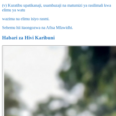
(v) Kuratibu upatikanaji, usambazaji na matumizi ya rasilimali kwa
elimu ya watu
wazima na elimu isiyo rasmi.
Sehemu hii itaongozwa na Afisa Mfawidhi.
Habari za Hivi Karibuni