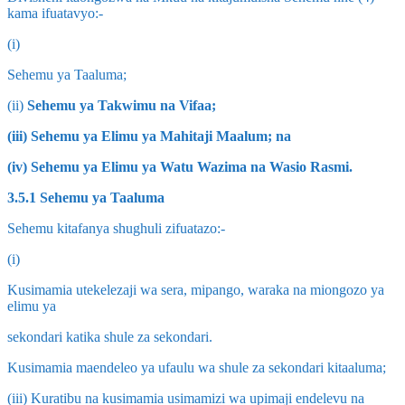
kama ifuatavyo:-
(i)
Sehemu ya Taaluma;
(ii)
Sehemu ya Takwimu na Vifaa;
(iii) Sehemu ya Elimu ya Mahitaji Maalum; na
(iv) Sehemu ya Elimu ya Watu Wazima na Wasio Rasmi.
3.5.1 Sehemu ya Taaluma
Sehemu kitafanya shughuli zifuatazo:-
(i)
Kusimamia utekelezaji wa sera, mipango, waraka na miongozo ya
elimu ya
sekondari katika shule za sekondari.
Kusimamia maendeleo ya ufaulu wa shule za sekondari kitaaluma;
(iii) Kuratibu na kusimamia usimamizi wa upimaji endelevu na