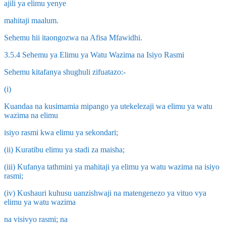
ajili ya elimu yenye
mahitaji maalum.
Sehemu hii itaongozwa na Afisa Mfawidhi.
3.5.4 Sehemu ya Elimu ya Watu Wazima na Isiyo Rasmi
Sehemu kitafanya shughuli zifuatazo:-
(i)
Kuandaa na kusimamia mipango ya utekelezaji wa elimu ya watu
wazima na elimu
isiyo rasmi kwa elimu ya sekondari;
(ii) Kuratibu elimu ya stadi za maisha;
(iii) Kufanya tathmini ya mahitaji ya elimu ya watu wazima na isiyo
rasmi;
(iv) Kushauri kuhusu uanzishwaji na matengenezo ya vituo vya
elimu ya watu wazima
na visivyo rasmi; na