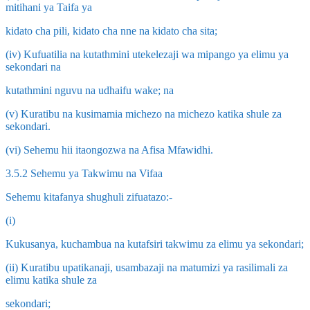
mitihani ya Taifa ya
kidato cha pili, kidato cha nne na kidato cha sita;
(iv) Kufuatilia na kutathmini utekelezaji wa mipango ya elimu ya
sekondari na
kutathmini nguvu na udhaifu wake; na
(v) Kuratibu na kusimamia michezo na michezo katika shule za
sekondari.
(vi) Sehemu hii itaongozwa na Afisa Mfawidhi.
3.5.2 Sehemu ya Takwimu na Vifaa
Sehemu kitafanya shughuli zifuatazo:-
(i)
Kukusanya, kuchambua na kutafsiri takwimu za elimu ya sekondari;
(ii) Kuratibu upatikanaji, usambazaji na matumizi ya rasilimali za
elimu katika shule za
sekondari;