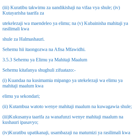
(iii) Kuratibu takwimu za uandikishaji na vifaa vya shule; (iv)
Kutayarisha taarifa za
utekelezaji wa maendeleo ya elimu; na (v) Kubainisha mahitaji ya
rasilimali kwa
shule za Halmashauri.
Sehemu hii itaongozwa na Afisa Mfawidhi.
3.5.3 Sehemu ya Elimu ya Mahitaji Maalum
Sehemu kitafanya shughuli zifuatazo:-
(i) Kuandaa na kusimamia mipango ya utekelezaji wa elimu ya
mahitaji maalum kwa
elimu ya sekondari;
(ii) Kutambua watoto wenye mahitaji maalum na kuwagawia shule;
(iii)Kukusanya taarifa za wanafunzi wenye mahitaji maalum na
kushauri ipasavyo;
(iv)Kuratibu upatikanaji, usambazaji na matumizi ya rasilimali kwa