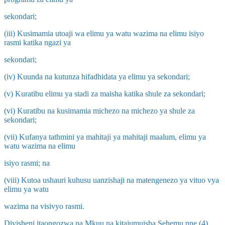
sekondari;
(iii) Kusimamia utoaji wa elimu ya watu wazima na elimu isiyo
rasmi katika ngazi ya
sekondari;
(iv) Kuunda na kutunza hifadhidata ya elimu ya sekondari;
(v) Kuratibu elimu ya stadi za maisha katika shule za sekondari;
(vi) Kuratibu na kusimamia michezo na michezo ya shule za
sekondari;
(vii) Kufanya tathmini ya mahitaji ya mahitaji maalum, elimu ya
watu wazima na elimu
isiyo rasmi; na
(viii) Kutoa ushauri kuhusu uanzishaji na matengenezo ya vituo vya
elimu ya watu
wazima na visivyo rasmi.
Divisheni itaongozwa na Mkuu na kitajumuisha Sehemu nne (4)