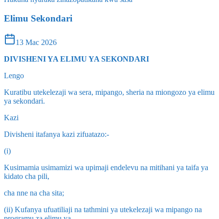
Elimu Sekondari
13 Mac 2026
DIVISHENI YA ELIMU YA SEKONDARI
Lengo
Kuratibu utekelezaji wa sera, mipango, sheria na miongozo ya elimu
ya sekondari.
Kazi
Divisheni itafanya kazi zifuatazo:-
(i)
Kusimamia usimamizi wa upimaji endelevu na mitihani ya taifa ya
kidato cha pili,
cha nne na cha sita;
(ii) Kufanya ufuatiliaji na tathmini ya utekelezaji wa mipango na
programu za elimu ya